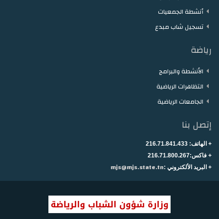
أنشطة الجمعيات
تسجيل شاب مبدع
رياضة
الأنشطة والبرامج
التظاهرات الرياضية
الجامعات الرياضية
إتصل بنا
+ الهاتف:
216.71.841.433
+
فاكس:216.71.800.267
mjs@mjs.state.tn
+ البريد الألكتروني :