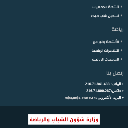
أنشطة الجمعيات
تسجيل شاب مبدع
رياضة
الأنشطة والبرامج
التظاهرات الرياضية
الجامعات الرياضية
إتصل بنا
+ الهاتف:
216.71.841.433
+
فاكس:216.71.800.267
mjs@mjs.state.tn
+ البريد الألكتروني :