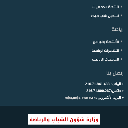
أنشطة الجمعيات
تسجيل شاب مبدع
رياضة
الأنشطة والبرامج
التظاهرات الرياضية
الجامعات الرياضية
إتصل بنا
+ الهاتف:
216.71.841.433
+
فاكس:216.71.800.267
mjs@mjs.state.tn
+ البريد الألكتروني :