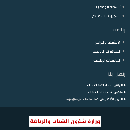
أنشطة الجمعيات
تسجيل شاب مبدع
رياضة
الأنشطة والبرامج
التظاهرات الرياضية
الجامعات الرياضية
إتصل بنا
+ الهاتف:
216.71.841.433
+
فاكس:216.71.800.267
mjs@mjs.state.tn
+ البريد الألكتروني :