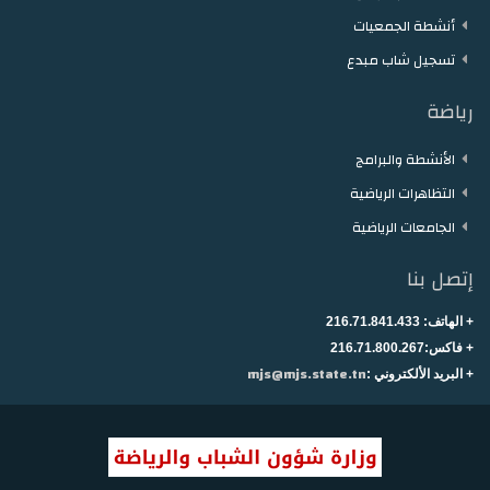
أنشطة الجمعيات
تسجيل شاب مبدع
رياضة
الأنشطة والبرامج
التظاهرات الرياضية
الجامعات الرياضية
إتصل بنا
+ الهاتف:
216.71.841.433
+
فاكس:216.71.800.267
mjs@mjs.state.tn
+ البريد الألكتروني :