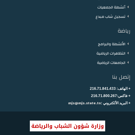
أنشطة الجمعيات
تسجيل شاب مبدع
رياضة
الأنشطة والبرامج
التظاهرات الرياضية
الجامعات الرياضية
إتصل بنا
+ الهاتف:
216.71.841.433
+
فاكس:216.71.800.267
mjs@mjs.state.tn
+ البريد الألكتروني :