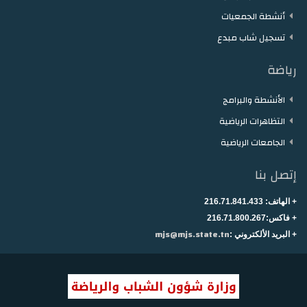
أنشطة الجمعيات
تسجيل شاب مبدع
رياضة
الأنشطة والبرامج
التظاهرات الرياضية
الجامعات الرياضية
إتصل بنا
+ الهاتف:
216.71.841.433
+
فاكس:216.71.800.267
mjs@mjs.state.tn
+ البريد الألكتروني :