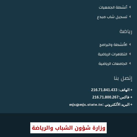
أنشطة الجمعيات
تسجيل شاب مبدع
رياضة
الأنشطة والبرامج
التظاهرات الرياضية
الجامعات الرياضية
إتصل بنا
+ الهاتف:
216.71.841.433
+
فاكس:216.71.800.267
mjs@mjs.state.tn
+ البريد الألكتروني :