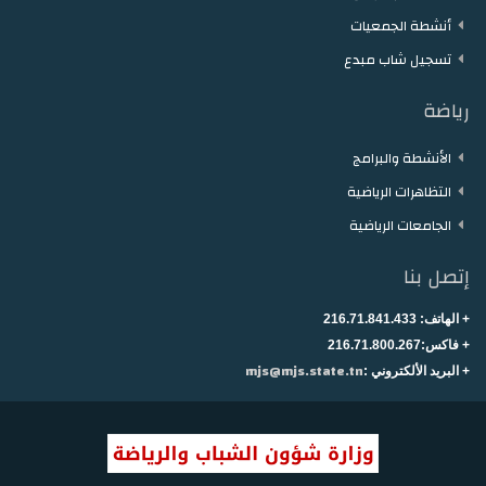
أنشطة الجمعيات
تسجيل شاب مبدع
رياضة
الأنشطة والبرامج
التظاهرات الرياضية
الجامعات الرياضية
إتصل بنا
+ الهاتف:
216.71.841.433
+
فاكس:216.71.800.267
mjs@mjs.state.tn
+ البريد الألكتروني :