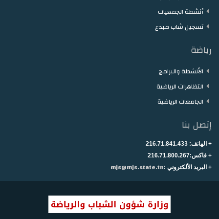
أنشطة الجمعيات
تسجيل شاب مبدع
رياضة
الأنشطة والبرامج
التظاهرات الرياضية
الجامعات الرياضية
إتصل بنا
+ الهاتف:
216.71.841.433
+
فاكس:216.71.800.267
mjs@mjs.state.tn
+ البريد الألكتروني :