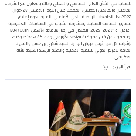
للشباب في الشأن العام السياسي والمحلي وذلك بالتعاون مع الشركاء
الفاعلين والمانحين الدوليين، انعقدت صباح اليوم الخميس 28 جوان
2022 بدار الجامعات الرياضية بالحي الأولمبي بالمنزه ندوة إطلاق
مشروع السياسة الشبابية ومشاركة الشباب في السياسات العمومية
"فاعل_ة "2021_2025 المندرج في إطار برنامجه الأشمل EU4YOuth
والممول من قبل مفوضية الإتحاد الأوروبي ومملكة هولاندا وذلك
بإشراف كل من رئيس ديوان الوزارة السيد شكري بن حسن والمديرة
العامة للمركز الدولي للتنمية المحلية والحكم الرشيد السيدة نائلة
العكريمي.
اِقرأ المزيد...