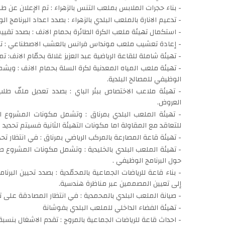
- بناء حجرات الملابس بملعب التنس بالزهراء : تم الإعلان عن 
- تدعيم الانارة بالملعب البلدي بالزهراء : بصدد اعداد البرنامج ا
- استكمال تهيئة ملعب الكرة الطائرة بحمام الانف : بصدد تقي
- إعادة تعشيب ملعب مونداس فرانس بالعشب الاصطناعي : تم ا
- تهيئة شاملة للقاعة الرياضية عبد العزيز غلالة بحمّام الانف: ت
- تهيئة ملعب المياه المعدنية لكرة السلة بحمام الانف : ويشم
الوظيفي للمصالح البلدية.
- تهيئة ملاعب الاختصاص ببئر الباي : بصدد تعديل ملفّ طلب
العروض.
- تهيئة الملعب البلدي بمرناق : وتشمل مكونات المشروع الا
للتعاقد مع المقاولة اما مكونات التهيئة الثانية فسيتم تحديد ا
- تهيئة قاعة المصارعة بالمركب الرياضي بمرناق : في انتظار تحدي
- تهيئة الملعب البلدي بالخليدية : وتشمل مكونات المشروع صي
حول البرنامج الوظيفي .
- بناء قاعة للرياضات الجماعية بالمحمّدية : بصدد تحيين البرنا
إلى تعيين المصممين عبر مناظرة هندسية.
- صيانة الملعب البلدي بالمحمدية : في انتظار المصادقة على تق
- تهيئة الفضاء الداخلي للملعب البلدي بفوشانة
- احداث قاعة للرياضات الجماعية بالمروج : تقدم الاشغال بنسبة 85