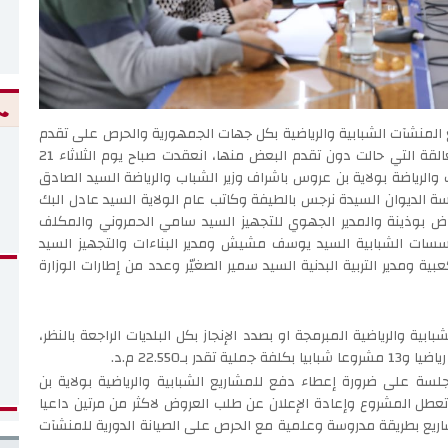
لمنشآت الشبابية والرياضية بكل جهات الجمهورية والحرص على تقدم
سير انجاز المشاريع التنموية المبرمجة بها وحل الإشكاليات العالقة التي حالت دون تقدم البعض منها، انعقدت صباح يوم الثلاثاء 21
ب والرياضة بولاية بن عروس باشراف وزير الشباب والرياضة السيد الصادق
ة الديوان السيدة نرجس بالطيفة وكاتب عام الولاية السيد عادل البك
ياض بوذينة والمدير الجهوي للتجهيز السيد سامي الحمروني والمكلف
لمؤسسات الشبابية السيد يوسف مشيش ومدير البناءات والتجهيز السيد
ة ومدير التربية البدنية السيد سمير الصغيّر وعدد من إطارات الوزارة
ة والرياضية المبرمجة او بصدد الإنجاز بكل البلديات الراجعة بالنظر،
جلسة على ضرورة إعطاء دفع للمشاريع الشبابية والرياضية بولاية بن
تعطل المشروع وإعادة الإعلان عن طلب العروض لاكثر من مرتين داعيا
اريع بطريقة مدروسة وعلمية مع الحرص على الصيانة الدورية للمنشآت