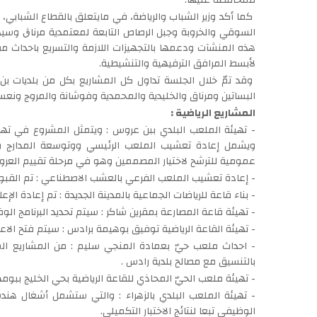
للمحافظة عليها.
كما أكد وزير الشباب والرياضة، في مايتعلق بالقطاع الشبابي، 
السوقي والخروبة وجبل الرصاص التابعة لمعتمدية مرناڨ وسيد
هذه المنشآت ودعمها بالتجهيزات اللازمة والتسريع باحداث م
لأبسط المرافق الترفيهية والتنشيطية.
وقد تمّ خلال الجلسة تداول كل المشاريع بكل من بلديات ب
البساتين ومرناق والخليدية والمحمدية وفوشانة والمروج ونعسان
المشاريع الرياضية :
- تهيئة الملعب البلدي ببن عروس : ويتمثل المشروع في ت
ويشمل إعادة تعشيب الملعب الرئيسي ووتوسعة المدارج وح
عمومية للترشح لاختيار المصممين وهو في مرحلة تقييم العرو
- إعادة تعشيب الملعب الفرعي بالعشب الاصطناعي : تم القب
- بناء قاعة للرياضات الجماعية بالمدينة الجديدة : تم إعادة الإع
- تهيئة قاعة المصارعة بمقرين شاكر : سيتم تحديد البرنامج الو
- تهيئة القاعة الرياضية توفيق بوهيمة برادس : سيتم فتح الاعت
بالتنسيق مع مصالح بلدية رادس .
- تهيئة ملعب الحيّ المحاذي للقاعة الرياضية بحي الخليج ببوم
- تهيئة الملعب البلدي بالزهراء : والتي ستشمل أشغال هندس
الوظيفي تبعا لنتائج الاختبار التكميلي.