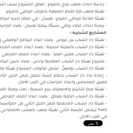
- دراسة احداث ملعب بلدي بالمروج : تعطل المشروع بسبب اشكا
- تهيئة ملعب كرة القدم المصغرة بالمركب الرياضي بالمروج
- تهيئة القاعة الرياضي المروج- نعسان : في انتظار تحديد البرن
- برمجة احداث فضاء رياضي بشبدّة ببلدية نعسان : بصدد الدراس
المشاريع الشبابية :
- تهيئة دار الشباب ببن عروس : بصدد اعداد البرنامج الوظيفي و
- تهيئة دار الشباب بالمدينة الجديدة : بصدد اعداد الملف المر
- تهيئة دار الشباب مقرين العليا : بصدد اعداد الملف المرجعي
- مشروع تهيئة دار الشباب المغاربية برادس : بصدد تحيين البر
- تهيئة دار الشباب بومهلّ : تشمل مكونات المشروع تهيئة فض
- إعادة بناء دار الشباب بحمام الشط لتكون ضمن الجيل الثان
لتعيين المصممين واعداد الدراسات في اقرب الآجال.
- تهيئة مركز التخييم والاصطياف ببرج السدرية : تمت برمجة الق
- تهيئة دار الشباب الزاوية بمرناق : بصدد اعداد الملف المر
- تهيئة دار الشباب المحمدية ضمن الجيل الثاني من المؤسس
65% ليشمل القسط الثاني تهيئة ملعب بالعشب الاصطناعي 
في اقرب الآجال.