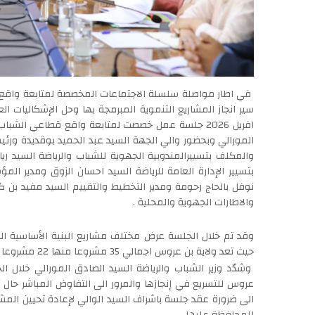
في اطار مواصلة سلسلة الاجتماعات المخصصة لمتابعة واقع ا
افريل 2026 جلسة عمل خصصت لمتابعة واقع قطاعي الشبا
المورالي وبحضور والي الجهة السيد عبد الحميد بوقديدة ورئيس
والمكلف بتسييرالمندوبية الجهوية للشباب والرياضة السيد ر
بتسيير الإدارة العامة للرياضة السيد احسان الزوق ومدير ا
نوفل بالحاج رحومة ومدير التخطيط والتقييم السيد مفيد بن كعبي
والاطارات الجهوية والمحلية .
وقد تم خلال الجلسة عرض مختلف مشاريع البنية الأساسية الشبابي
حيث تعد ولاية بن عروس اجمالي 35 مشروعا منها 22 مشروعا رياضيا و13 مشروعا شبابيا بكلفة جملية تقدر بـ22.550 م.د.
وشدّد وزير الشباب والرياضة السيد الصادق المورالي خلال ال
عروس للتسريع في إنجازها والمرور الى التفاوض المباشر حال 
الى ضرورة عقد جلسة باشراف السيد الوالي لإعادة تحيين المش