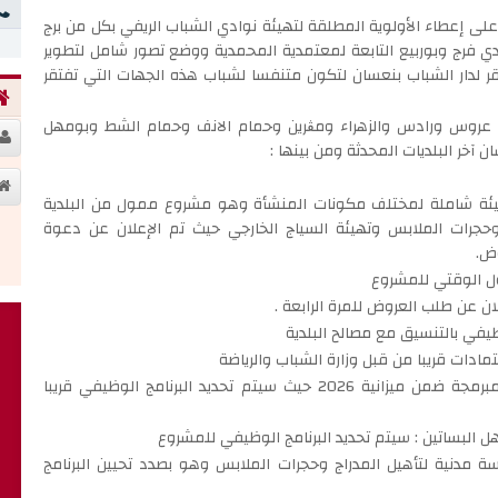
على إعطاء الأولوية المطلقة لتهيئة نوادي الشباب الريفي بكل من برج
ي فرج وبوربيع التابعة لمعتمدية المحمدية ووضع تصور شامل لتطوير
قر لدار الشباب بنعسان لتكون متنفسا لشباب هذه الجهات التي تفتقر
ن عروس ورادس والزهراء ومڨرين وحمام الانف وحمام الشط وبومهل
 آخر البلديات المحدثة ومن بينها :
هيئة شاملة لمختلف مكونات المنشأة وهو مشروع ممول من البلدية
جرات الملابس وتهيئة السياج الخارجي حيث تم الإعلان عن دعوة
ض.
ول الوقتي للمشروع
لان عن طلب العروض للمرة الرابعة .
ظيفي بالتنسيق مع مصالح البلدية
مادات قريبا من قبل وزارة الشباب والرياضة
- احداث ملعب حيّ بعمادة المنجي سليم : من المشاريع المبرمجة ضمن ميزانية 2026 حيث سيتم تحديد البرنامج الوظيفي قريبا
هل البساتين : سيتم تحديد البرنامج الوظيفي للمشروع
ة مدنية لتأهيل المدراج وحجرات الملابس وهو بصدد تحيين البرنامج