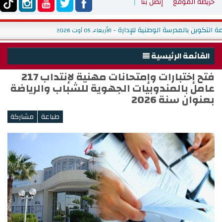
خريطة الموقع
إتصل بنا
نظيم استشارة على الخط بخصوص إصلاح منظومة التكوين بالمدرسة الوطنية لل
القائمة الرئيسية
فتح إختبارات وإمتحانات مهنية لإنتداب 217
الرئيسية
عامل بالمندوبيات الجهوية للشباب والرياضة
الوزارة
بعنوان سنة 2026
شباب
<
رياضة
التربية البدنية والتكوين والبحث
خدمات
تشغيل
ميديا