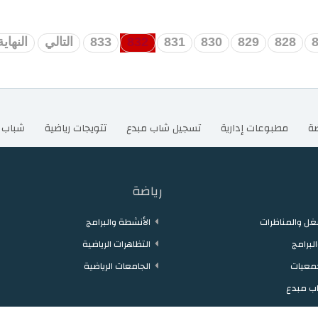
828
829
830
831
832
833
التالي
النهاية
ضة
مطبوعات إدارية
تسجيل شاب مبدع
تتويجات رياضية
شباب 
رياضة
ل والمناظرات
الأنشطة والبرامج
لبرامج
التظاهرات الرياضية
معيات
الجامعات الرياضية
ب مبدع