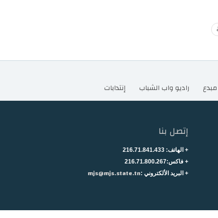
مبدع
راديو واب الشباب
إنتدابات
إتصل بنا
+ الهاتف:
216.71.841.433
+
فاكس:216.71.800.267
mjs@mjs.state.tn
+ البريد الألكتروني :