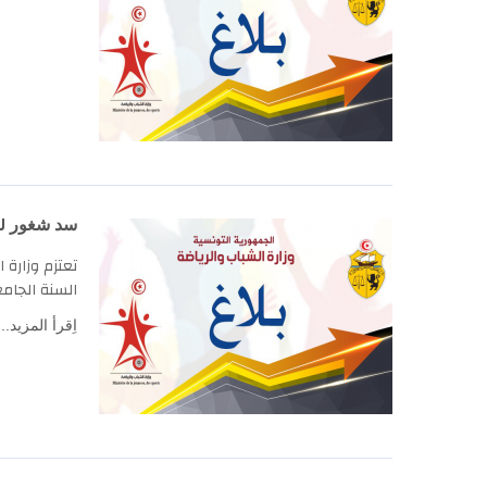
سد شغور للتد
تعتزم وزارة ا
السنة الجامعية 2022
اِقرأ المزيد..