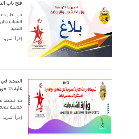
فتح باب الت
في اطار دعم 
الشباب والري
البدنية.
اِقرأ المزيد..
التمديد في 
غاية 15 جويلية 2022.
جويلية 2022.
اِقرأ المزيد..