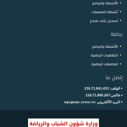
الأنشطة والبرامج
أنشطة الجمعيات
تسجيل شاب مبدع
رياضة
الأنشطة والبرامج
التظاهرات الرياضية
الجامعات الرياضية
إتصل بنا
+ الهاتف:
216.71.841.433
+
فاكس:216.71.800.267
mjs@mjs.state.tn
+ البريد الألكتروني :