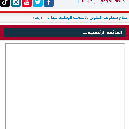
خريطة الموقع
إتصل بنا
يم استشارة على الخط بخصوص إصلاح منظومة التكوين بالمدرسة الوطنية للإد
القائمة الرئيسية
الرئيسية
الوزارة
شباب
الأنشطة والبرامج
التظاهرات الشبابية
الاعلام والاتصال
التبادل الشبابي
السياحة الشبابية