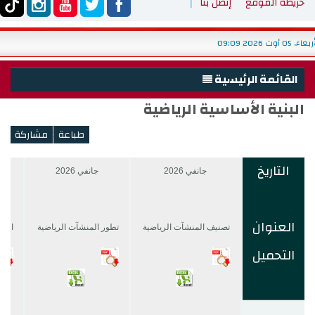
خريطة الموقع
إتصل بنا
الأربعاء, 05 أوت 2026 09:09
القائمة الرئيسية
البنية الأساسية الرياضية
الرئيسية
الوزارة
<
تقديم الوزارة
التاريخ
جانفي
2026
جانفي 2026
التنظيم
هياكل تحت الإشراف
العنوان
تصنيف المنشآت الرياضية
تطور المنشآت الرياضية
التو
الوزير
التحميل
الديوان
التصرف في الميزانية حسب الأهداف
دليل التواصل